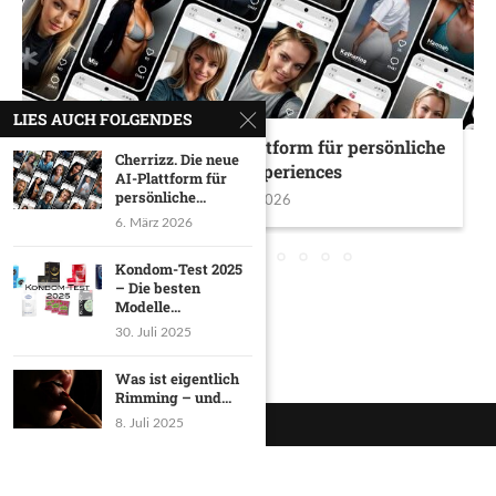
LIES AUCH FOLGENDES
Cherrizz. Die neue AI-Plattform für persönliche
Cherrizz. Die neue
Girlfriend-Experiences
AI-Plattform für
persönliche...
6. März 2026
6. März 2026
Kondom-Test 2025
– Die besten
Modelle...
30. Juli 2025
Was ist eigentlich
Rimming – und...
8. Juli 2025
Impressum
Datenschutzerklärung