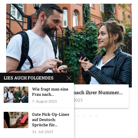
LIES AUCH FOLGENDES
Wie fragt man eine
Wie fragt man eine Frau nach ihrer Nummer...
Frau nach...
7. August 2025
7. August 2025
Gute Pick-Up-Lines
auf Deutsch:
Sprüche für...
31. Juli 2025