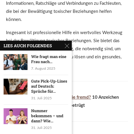
Informationen, Ratschläge und Verbindungen zu Fachleuten,
die bei der Bewältigung toxischer Beziehungen helfen
können.
Insgesamt ist professionelle Hilfe ein wertvolles Werkzeug
bei der Bewältigung toxischer Beziehungen. Sie bietet das
LIES AUCH FOLGENDES
Fachwissen und die Unterstützung, die notwendig sind, um
Wie fragt man eine
sich aus schädlichen Bindungen zu lösen und ein gesundes,
Frau nach...
erfülltes Leben wiederzuerlangen.
7. August 2025
Gute Pick-Up-Lines
auf Deutsch:
Sprüche für...
Auch interessant für dich:
Geht sie fremd?
10 Anzeichen
31. Juli 2025
dafür, dass dich deine Freundin betrügt
Nummer
bekommen – und
dann? Wie...
31. Juli 2025