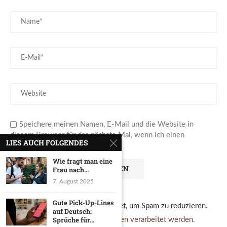
Speichere meinen Namen, E-Mail und die Website in
diesem Browser für das nächste Mal, wenn ich einen
LIES AUCH FOLGENDES
Kommentar schreibe.
Wie fragt man eine
Frau nach...
7. August 2025
Gute Pick-Up-Lines
Diese Website verwendet Akismet, um Spam zu reduzieren.
auf Deutsch:
Sprüche für...
Erfahre, wie deine Kommentardaten verarbeitet werden.