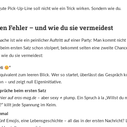
 gute Pick-Up-Line soll nicht wie ein Trick wirken. Sondern wie du.
ten Fehler – und wie du sie vermeidest
che ist wie ein peinlicher Auftritt auf einer Party: Man kommt nicht
eim ersten Satz schon stolpert, bekommt selten eine zweite Chance.
 wie du sie vermeidest:
Hi
“
Äquivalent zum leeren Blick. Wer so startet, überlässt das Gespräch k
n – und zeigt null Eigeninitiative.
prüche beim ersten Satz
 hier auf
eros-mag.de
– aber sexy ≠ plump. Ein Spruch à la „Willst du
“ killt jede Spannung im Keim.
inmal
fünf Emojis, eine Lebensgeschichte – all das in der ersten Nachricht