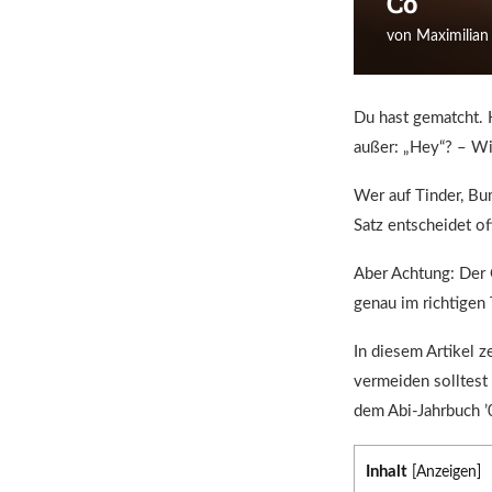
Co
von
Maximilian
Du hast gematcht. H
außer: „Hey“? – W
Wer auf Tinder, Bum
Satz entscheidet oft
Aber Achtung: Der 
genau im richtigen 
In diesem Artikel z
vermeiden solltest 
dem Abi-Jahrbuch ’
Inhalt
[
Anzeigen
]