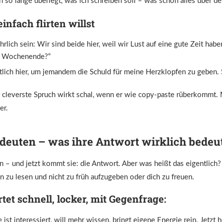
n so lange überlegt, was ich schreiben soll – was schon alles über dei
nfach flirten willst
rlich sein: Wir sind beide hier, weil wir Lust auf eine gute Zeit habe
m Wochenende?“
ntlich hier, um jemandem die Schuld für meine Herzklopfen zu geben. Sp
 cleverste Spruch wirkt schal, wenn er wie copy-paste rüberkommt. 
er.
deuten – was ihre Antwort wirklich bedeu
 – und jetzt kommt sie: die Antwort. Aber was heißt das eigentlich? 
n zu lesen und nicht zu früh aufzugeben oder dich zu freuen.
tet schnell, locker, mit Gegenfrage:
 ist interessiert, will mehr wissen, bringt eigene Energie rein. Jetzt 