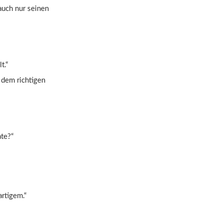
auch nur seinen
t.“
t dem richtigen
ate?“
rtigem.“