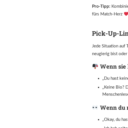
Pro-Tipp:
Kombinie
fürs Match-Herz
Pick-Up-Lin
Jede Situation auf 
neugierig bist oder 
Wenn sie k
„Du hast kein
„Keine Bio? D
Menschenlese
Wenn du ri
„Okay, du has