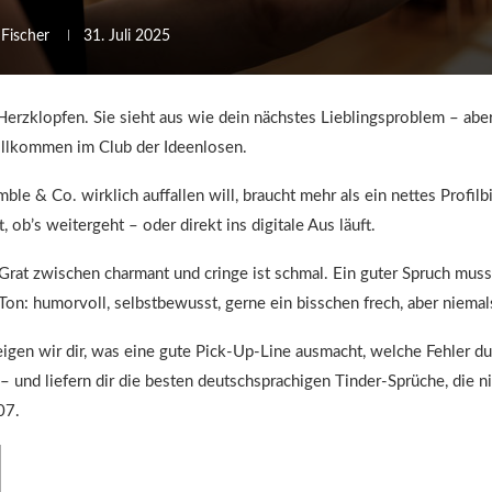
 Fischer
31. Juli 2025
erzklopfen. Sie sieht aus wie dein nächstes Lieblingsproblem – aber di
illkommen im Club der Ideenlosen.
ble & Co. wirklich auffallen will, braucht mehr als ein nettes Profilb
, ob’s weitergeht – oder direkt ins digitale Aus läuft.
Grat zwischen charmant und cringe ist schmal. Ein guter Spruch muss
Ton: humorvoll, selbstbewusst, gerne ein bisschen frech, aber niema
eigen wir dir, was eine gute Pick-Up-Line ausmacht, welche Fehler d
– und liefern dir die besten deutschsprachigen Tinder-Sprüche, die n
07.