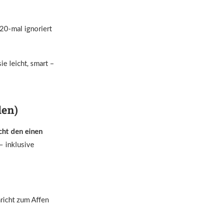
20-mal ignoriert
ie leicht, smart –
len)
cht den einen
– inklusive
hricht zum Affen