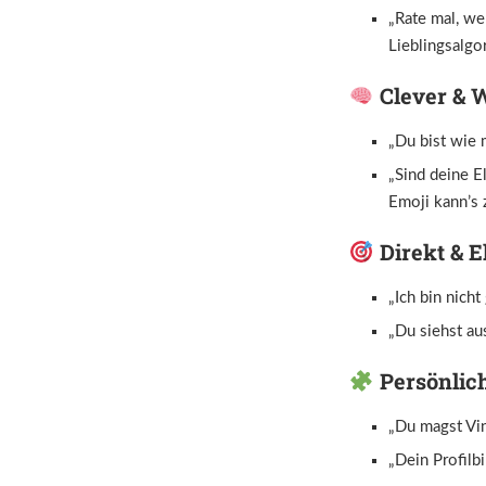
„Rate mal, we
Lieblingsalgo
Clever & W
„Du bist wie 
„Sind deine El
Emoji kann’s
Direkt & E
„Ich bin nicht
„Du siehst aus
Persönlic
„Du magst Vin
„Dein Profilb