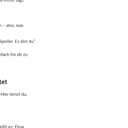
n Profil sagt.“
n – also, was
oiler: Es bist du.“
Mach ihn dir zu
tet
Hier lernst du,
heißt es: Flow