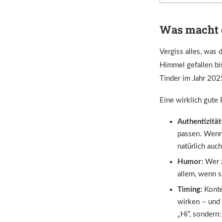
Was macht e
Vergiss alles, was
Himmel gefallen bis
Tinder im Jahr 202
Eine wirklich gute 
Authentizität
passen. Wenn 
natürlich auch
Humor:
Wer z
allem, wenn si
Timing:
Kontex
wirken – und 
„Hi“, sondern: