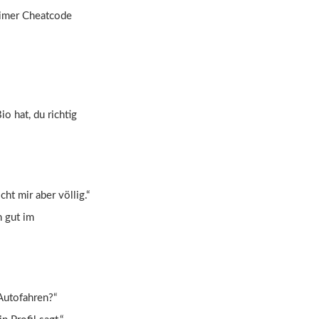
eimer Cheatcode
o hat, du richtig
ht mir aber völlig.“
h gut im
 Autofahren?“