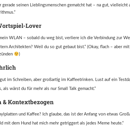
r gerade seinen Lieblingsmenschen gematcht hat – na gut, vielleicht 
rithmus.“
ortspiel-Lover
mein WLAN – sobald du weg bist, verliere ich die Verbindung zur Wel
tern Architekten? Weil du so gut gebaut bist.“ (Okay, flach – aber mi
 zünden
)
hrlich
 gut im Schreiben, aber großartig im Kaffeetrinken. Lust auf ein Testd
, als wärst du für mehr als nur Small Talk gemacht.“
h & Kontextbezogen
ylplatten und Kaffee? Ich glaube, das ist der Anfang von etwas Großa
ild mit dem Hund hat mich mehr getriggert als jedes Meme heute.“