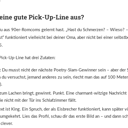
ine gute Pick-Up-Line aus?
 du aus 90er-Romcoms gelernt hast. „Hast du Schmerzen? – Wieso? 
t“ funktioniert vielleicht bei deiner Oma, aber nicht bei einer selbst
5.
Pick-Up-Line hat drei Zutaten:
:
Du musst nicht der nächste Poetry-Slam-Gewinner sein – aber der Sp
du versuchst, jemand anderes zu sein, riecht man das auf 100 Meter 
).
um Lachen bringt, gewinnt. Punkt. Eine charmant-witzige Nachricht 
e nicht mit der Tür ins Schlafzimmer fällt.
t ist King. Ein Spruch, der als Eisbrecher funktioniert, kann später 
umgekehrt. Lies das Profil, schau dir das erste Bild an – und dann sch
 clever.