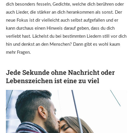
dich besonders fesseln, Gedichte, welche dich berühren oder
auch Lieder, die stärker an dich herankommen als sonst. Der
neue Fokus ist dir vielleicht auch selbst aufgefallen und er
kann durchaus einen Hinweis darauf geben, dass du dich
verliebt hast. Lächelst du bei bestimmten Liedern still vor dich
hin und denkst an den Menschen? Dann gibt es wohl kaum
mehr Fragen.
Jede Sekunde ohne Nachricht oder
Lebenszeichen ist eine zu viel