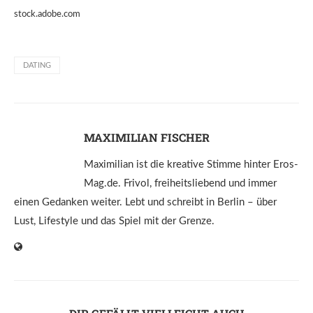
stock.adobe.com
DATING
MAXIMILIAN FISCHER
Maximilian ist die kreative Stimme hinter Eros-
Mag.de. Frivol, freiheitsliebend und immer
einen Gedanken weiter. Lebt und schreibt in Berlin – über
Lust, Lifestyle und das Spiel mit der Grenze.