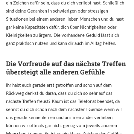
ein Zeichen dafür sein, dass du dich verliebt hast. Schließlich
sind deine Gedanken in schwierigen oder stressigen
Situationen bei einem anderen lieben Menschen und du hast
gar keine Kapazitäten dafür, dich über Nichtigkeiten oder
Kleinigkeiten zu ärgern. Die vorhandene Geduld lässt sich
ganz praktisch nutzen und kann dir auch im Alltag helfen.
Die Vorfreude auf das nächste Treffen
übersteigt alle anderen Gefühle
Ihr habt euch gerade erst getroffen und schon auf dem
Rückweg denkst du daran, dass du dich so sehr auf das
nächste Treffen freust? Kaum ist das Telefonat beendet, da
sehnst du dich schon nach dem nächsten? Gerade wenn wir
uns gerade kennenlernen und uns ineinander verlieben,
können wir oftmals gar nicht genug vom jeweils anderen
Menschen kriegen. So ist es ein klares Zeichen des Gefühls