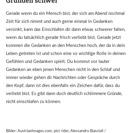
Gründen schwer
Gerade wenn du ein Mensch bist, der sich am Abend nochmal
Zeit für sich nimmt und auch gerne einmal in Gedanken
versinkt, kann das Einschlafen dir dann etwas schwerer fallen,
wenn du tatsächlich gerade frisch verliebt bist. Gerade jetzt
kommen die Gedanken an den Menschen hoch, der da in dein
Leben getreten ist und schon eine so wichtige Rolle in deinen
Gefühlen und Gedanken spielt. Du kommst vor lauter
Gedanken an eben jenen Menschen nicht in den Schlaf und
immer wieder gehen dir Nachrichten oder Gespräche durch
den Kopf, dann ist dies ebenfalls ein Zeichen dafür, dass du
verliebt bist. Es gibt dann doch deutlich schlimmere Gründe,
nicht einschlafen zu können.
Bilder: AustrianImages.com, pict rider, Alessandro Biascioli /