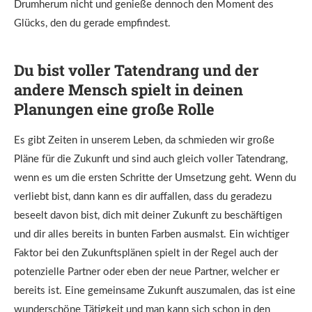
Drumherum nicht und genieße dennoch den Moment des
Glücks, den du gerade empfindest.
Du bist voller Tatendrang und der
andere Mensch spielt in deinen
Planungen eine große Rolle
Es gibt Zeiten in unserem Leben, da schmieden wir große
Pläne für die Zukunft und sind auch gleich voller Tatendrang,
wenn es um die ersten Schritte der Umsetzung geht. Wenn du
verliebt bist, dann kann es dir auffallen, dass du geradezu
beseelt davon bist, dich mit deiner Zukunft zu beschäftigen
und dir alles bereits in bunten Farben ausmalst. Ein wichtiger
Faktor bei den Zukunftsplänen spielt in der Regel auch der
potenzielle Partner oder eben der neue Partner, welcher er
bereits ist. Eine gemeinsame Zukunft auszumalen, das ist eine
wunderschöne Tätigkeit und man kann sich schon in den