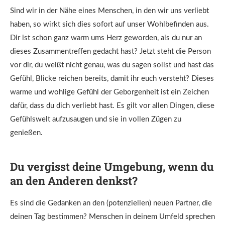
Sind wir in der Nähe eines Menschen, in den wir uns verliebt
haben, so wirkt sich dies sofort auf unser Wohlbefinden aus.
Dir ist schon ganz warm ums Herz geworden, als du nur an
dieses Zusammentreffen gedacht hast? Jetzt steht die Person
vor dir, du weißt nicht genau, was du sagen sollst und hast das
Gefühl, Blicke reichen bereits, damit ihr euch versteht? Dieses
warme und wohlige Gefühl der Geborgenheit ist ein Zeichen
dafür, dass du dich verliebt hast. Es gilt vor allen Dingen, diese
Gefühlswelt aufzusaugen und sie in vollen Zügen zu
genießen.
Du vergisst deine Umgebung, wenn du
an den Anderen denkst?
Es sind die Gedanken an den (potenziellen) neuen Partner, die
deinen Tag bestimmen? Menschen in deinem Umfeld sprechen