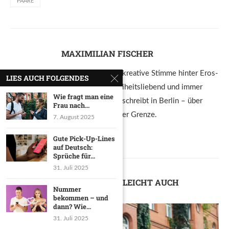
PAARE
MAXIMILIAN FISCHER
Maximilian ist die kreative Stimme hinter Eros-
LIES AUCH FOLGENDES
Mag.de. Frivol, freiheitsliebend und immer
Wie fragt man eine
einen Gedanken weiter. Lebt und schreibt in Berlin – über
Frau nach...
Lust, Lifestyle und das Spiel mit der Grenze.
7. August 2025
Gute Pick-Up-Lines
auf Deutsch:
Sprüche für...
31. Juli 2025
DIR GEFÄLLT VIELLEICHT AUCH
Nummer
bekommen – und
dann? Wie...
31. Juli 2025