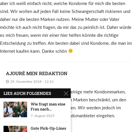
aber ich weiß einfach nicht, welche Kondome für mich die besten
sind. Wir wollen auf jeden Fall keine Schwangerschaft riskieren und
daher nur die besten Marken nutzen. Meine Mutter oder Vater
möchte ich auch nicht fragen, da mir das zu peinlich ist. Daher würde
es mich freuen, wenn mir einer hier helfen könnte die richtige
Entscheidung zu treffen. Am besten dabei sind Kondome, die man im
Internet kaufen kann. Danke schön
AJOURÉ MEN REDAKTION
29. November 2018 - 12:12
Hallo Jens, es gibt natürlich noch einige mehr Kondommarken,
LIES AUCH FOLGENDES
wir haben uns auf die beliebtesten Marken beschränkt, um den
Wie fragt man eine
Rahmen des Tests nicht zu sprengen. Wir werden jedoch im
Frau nach...
nächsten Teil auch auf andere Kondomanbieter eingehen.
7. August 2025
Gute Pick-Up-Lines