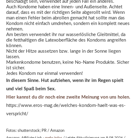
beschädigt sein, verwendet auf jeden Fall ein anderes.
Auch Kondome haben eine Innen- und Außenseite. Achtet
darauf, dass es mit der richtigen Seite abgerollt wird. Wenn
man einen Fehler beim abrollen gemacht hat sollte man das
Kondom nicht einfach umdrehen, sondern ein komplett neues
nehmen.
Am besten verwendet ihr nur wasserlösliche Gleitmittel, da
die fetthaltigen die Latexoberfläche des Kondoms angreifen
können.
Nicht der Hitze aussetzen bzw. lange in der Sonne liegen
lassen.
Markenkondome benutzen, keine No-Name Produkte. Sicher
ist sicher.
Jedes Kondom nur einmal verwenden!
In diesem Sinne. Hut aufziehen, wenn ihr im Regen spielt
und viel Spaß beim Sex.
Hier kannst du dir noch eine zweite Meinung von uns holen.
https://www.eros-mag.de/welches-kondom-haelt-was-es-
verspricht/
Fotos: shutterstock; PR / Amazon
Amazon: Affiliate-Link -
mehr Infos
/ Letzte Aktualisierung am 8.08.2026 /