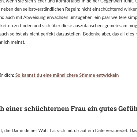
nen, wenn sie sich sicher und komfortabel in deiner Gegenwart fühlt.
 neben den selbstverständlichen Regeln: nicht einschüchternd wirken,
und auch mit Abweisung erwachsen umzugehen, ein paar weitere simp
eiten zu finden und sich über diese auszutauschen, gemeinsam mögl
uch selbst als nicht perfekt darzustellen. Bedenke aber, das all dies n
rlich meinst.
ür dich:
So kannst du eine männlichere Stimme entwickeln
h einer schüchternen Frau ein gutes Gefüh
t, die Dame deiner Wahl hat sich mit dir auf ein Date verabredet. Das