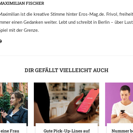
MAXIMILIAN FISCHER
Maximilian ist die kreative Stimme hinter Eros-Mag.de. Frivol, freihei
immer einen Gedanken weiter. Lebt und schreibt in Berlin – über Lust,
Spiel mit der Grenze.
DIR GEFÄLLT VIELLEICHT AUCH
 eine Frau
Gute Pick-Up-Lines auf
Nummer b