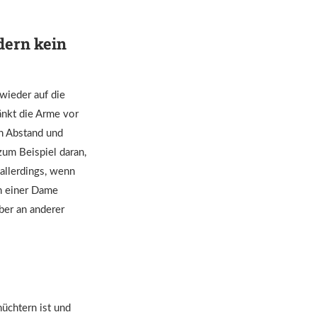
dern kein
wieder auf die
änkt die Arme vor
on Abstand und
 zum Beispiel daran,
 allerdings, wenn
n einer Dame
eber an anderer
hüchtern ist und