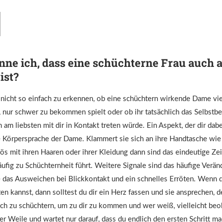
ne ich, dass eine schüchterne Frau auch 
ist?
 nicht so einfach zu erkennen, ob eine schüchtern wirkende Dame viel
t, nur schwer zu bekommen spielt oder ob ihr tatsächlich das Selbstbe
h am liebsten mit dir in Kontakt treten würde. Ein Aspekt, der dir dabe
ie Körpersprache der Dame. Klammert sie sich an ihre Handtasche wie
vös mit ihren Haaren oder ihrer Kleidung dann sind das eindeutige Ze
äufig zu Schüchternheit führt. Weitere Signale sind das häufige Verän
 das Ausweichen bei Blickkontakt und ein schnelles Erröten. Wenn 
 kannst, dann solltest du dir ein Herz fassen und sie ansprechen, de
ch zu schüchtern, um zu dir zu kommen und wer weiß, vielleicht beob
er Weile und wartet nur darauf, dass du endlich den ersten Schritt ma