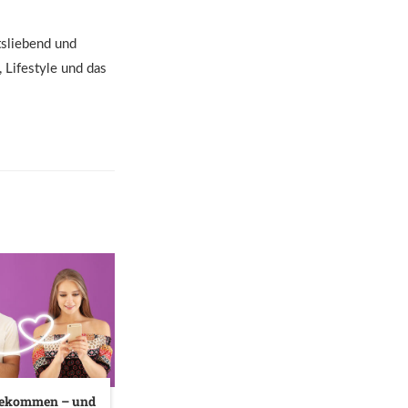
tsliebend und
 Lifestyle und das
ekommen – und
So kannst du dein
8 