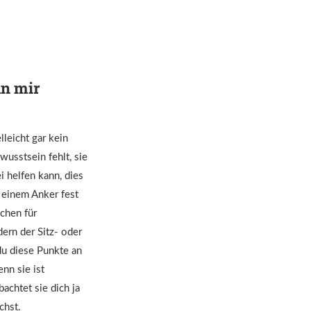
an mir
leicht gar kein
wusstsein fehlt, sie
i helfen kann, dies
 einem Anker fest
ichen für
dern der Sitz- oder
du diese Punkte an
nn sie ist
achtet sie dich ja
chst.