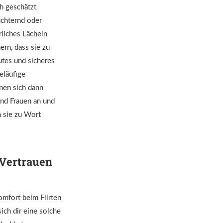
h geschätzt
üchternd oder
rliches Lächeln
ern, dass sie zu
utes und sicheres
eläufige
nen sich dann
and Frauen an und
h sie zu Wort
 Vertrauen
omfort beim Flirten
ich dir eine solche