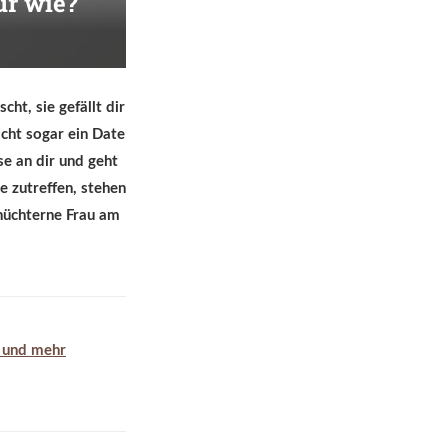
ur wie?
ht, sie gefällt dir
icht sogar ein Date
se an dir und geht
 zutreffen, stehen
chüchterne Frau am
e und mehr