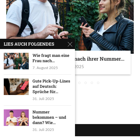
LIES AUCH FOLGENDES
Wie fragt man eine
Wie fragt man eine Frau nach ihrer Nummer...
Frau nach...
7. August 2025
7. August 2025
Gute Pick-Up-Lines
auf Deutsch:
Sprüche für...
31. Juli 2025
Nummer
bekommen – und
dann? Wie...
31. Juli 2025
Impressum
Datenschutzerklärung